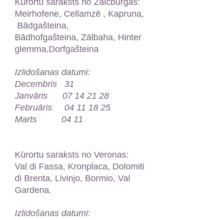
Kūrortu saraksts no Zalcburgas:
Meirhofene, Cellamzē , Kapruna,
Bādgašteina,
Bādhofgašteina, Zālbaha, Hinter
glemma,Dorfgašteina
Izlidošanas datumi:
Decembris 31
Janvāris
07 14 21 28
Februāris
04 11 18 25
Marts 04 11
Kūrortu saraksts no Veronas:
Val di Fassa, Kronplaca, Dolomiti
di Brenta, Livinjo, Bormio, Val
Gardena.
Izlidošanas datumi: