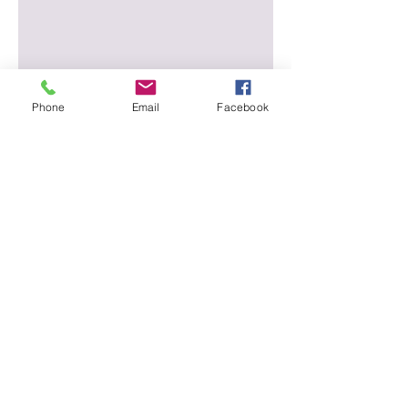
Nosūtīt
Phone
Email
Facebook
Fotoekspedīcija un
ekskursija pa šokolādes
muzeju
"No Laimas līdz Laimai"