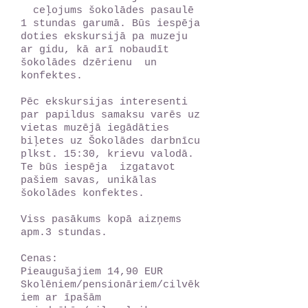
ceļojums šokolādes pasaulē
1 stundas garumā. Būs iespēja
doties ekskursijā pa muzeju
ar gidu, kā arī nobaudīt
šokolādes dzērienu un
konfektes.
Pēc ekskursijas interesenti
par papildus samaksu varēs uz
vietas muzējā iegādāties
biļetes uz Šokolādes darbnīcu
plkst. 15:30, krievu valodā.
Te būs iespēja izgatavot
pašiem savas, unikālas
šokolādes konfektes.
Viss pasākums kopā aizņems
apm.3 stundas.
Cenas:
Pieaugušajiem 14,90 EUR
Skolēniem/pensionāriem/cilvēk
iem ar īpašām