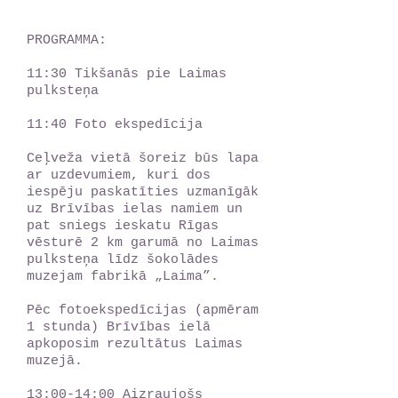
PROGRAMMA:
11:30 Tikšanās pie Laimas
pulksteņa
11:40 Foto ekspedīcija
Ceļveža vietā šoreiz būs lapa
ar uzdevumiem, kuri dos
iespēju paskatīties uzmanīgāk
uz Brīvības ielas namiem un
pat sniegs ieskatu Rīgas
vēsturē 2 km garumā no Laimas
pulksteņa līdz šokolādes
muzejam fabrikā „Laima”.
Pēc fotoekspedīcijas (apmēram
1 stunda) Brīvības ielā
apkoposim rezultātus Laimas
muzejā.
13:00-14:00 Aizraujošs