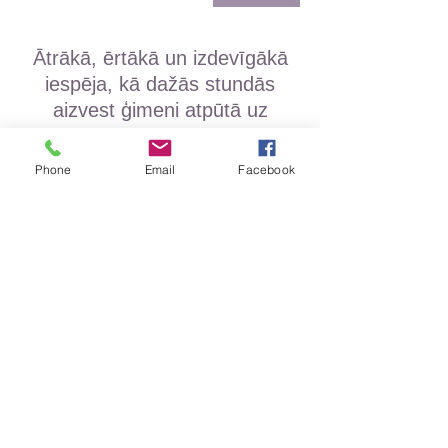
Ātrākā, ērtākā un izdevīgākā
iespēja, kā dažās stundās
aizvest ģimeni atpūtā uz
siltajām zemēm
Phone
Email
Facebook