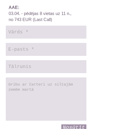
AAE:
03.04. - pēdējas 8 vietas uz 11 n.,
no 743 EUR (Last Call)
Nosūtīt